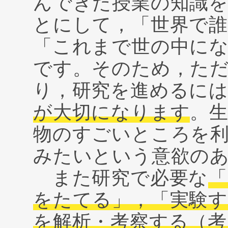
んできた授業の知識
とにして，「世界で
「これまで世の中に
です。そのため，た
り，研究を進めるに
が大切になります
。
物のすごいところを
みたいという意欲の
また研究で必要な
「
をたてる」，「実験す
を解析・考察する（考