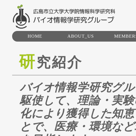
HOME
ABOUT_US
MEMBER
研究グループ紹介
研
究紹介
トピックス
バイオ情報学研究グル
駆使して、理論・実験
化により獲得した知恵
とで、医療・環境など